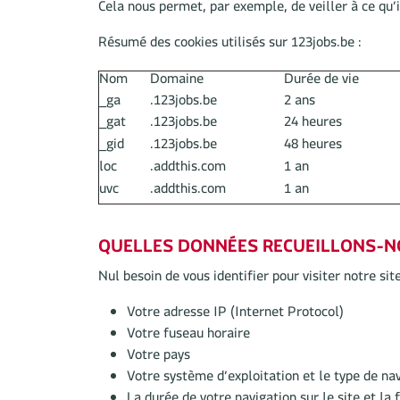
Cela nous permet, par exemple, de veiller à ce qu’i
Résumé des cookies utilisés sur 123jobs.be :
Nom
Domaine
Durée de vie
_ga
.123jobs.be
2 ans
_gat
.123jobs.be
24 heures
_gid
.123jobs.be
48 heures
loc
.addthis.com
1 an
uvc
.addthis.com
1 an
QUELLES DONNÉES RECUEILLONS-NOU
Nul besoin de vous identifier pour visiter notre s
Votre adresse IP (Internet Protocol)
Votre fuseau horaire
Votre pays
Votre système d’exploitation et le type de nav