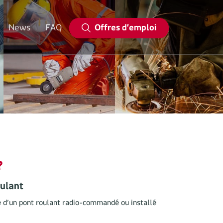
Offres d’emploi
News
FAQ
?
oulant
e d’un pont roulant radio-commandé ou installé