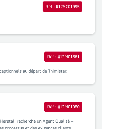
Réf : #12SC01995
Réf : #12M01861
xceptionnels au départ de Thimister.
Réf : #12M01980
 Herstal, recherche un Agent Qualité –