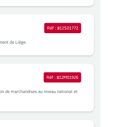
Réf : #12S01772
ement de Liège.
Réf : #12M01926
tion de marchandises au niveau national et