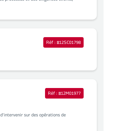
es processus et des exigences clients,
Réf : #12SC01798
Réf : #12M01977
d’intervenir sur des opérations de